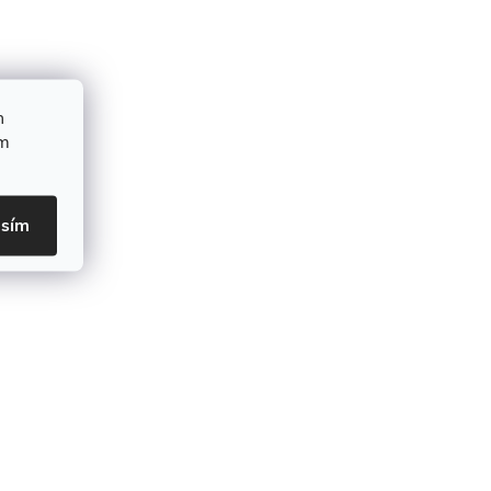
h
ím
asím