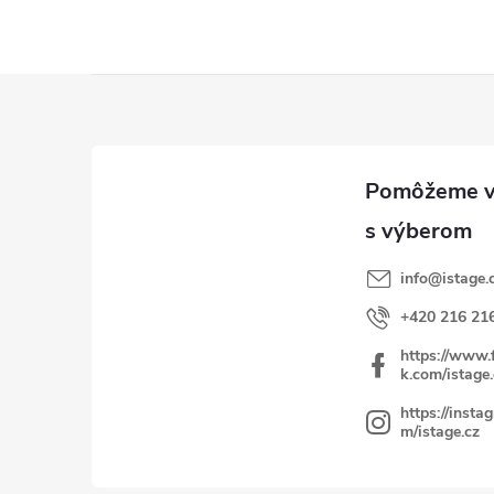
Z
á
p
ä
t
i
info
@
istage.
e
+420 216 21
https://www.
k.com/istage.
https://insta
m/istage.cz