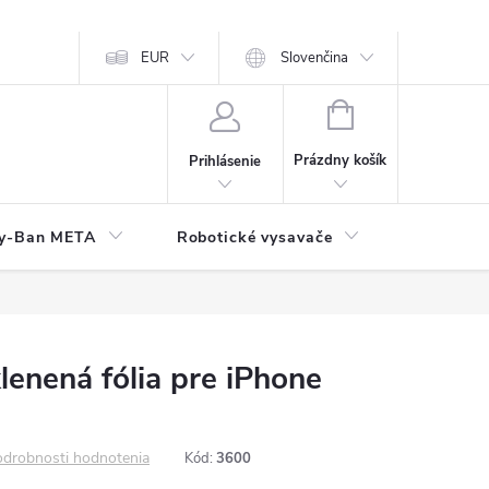
EUR
Slovenčina
NÁKUPNÝ
KOŠÍK
Prázdny košík
Prihlásenie
y-Ban META
Robotické vysavače
Elektroni
enená fólia pre iPhone
drobnosti hodnotenia
Kód:
3600