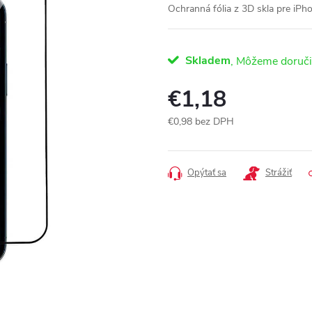
Ochranná fólia z 3D skla pre iPh
Skladem
€1,18
€0,98 bez DPH
Jednotková
cena:
Opýtať sa
Strážiť