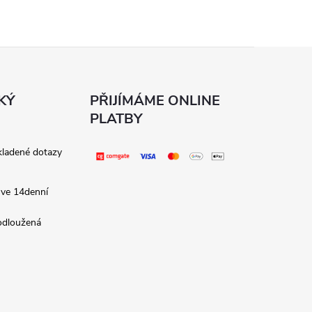
KÝ
PŘIJÍMÁME ONLINE
PLATBY
kladené dotazy
 ve 14denní
rodloužená