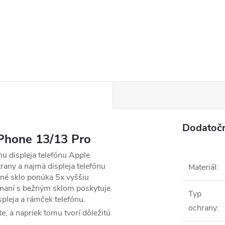
Dodatoč
iPhone 13/13 Pro
nu displeja telefónu Apple
rany a najmä displeja telefónu
Materiál
:
né sklo ponúka 5x vyššiu
vnaní s bežným sklom poskytuje
Typ
spleja a rámček telefónu.
ochrany
:
e, a napriek tomu tvorí dôležitú