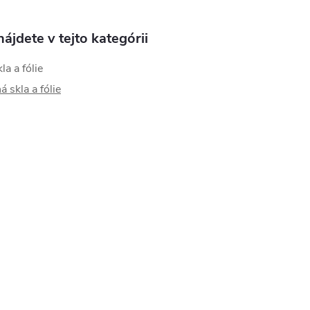
ájdete v tejto kategórii
a a fólie
 skla a fólie