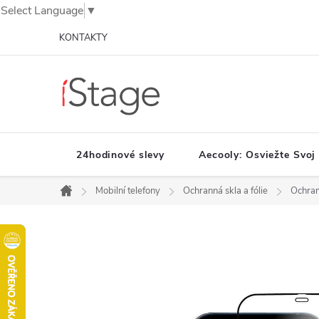
Select Language
▼
Prejsť
KONTAKTY
na
obsah
24hodinové slevy
Aecooly: Osviežte Svoj
Mobilní telefony
Ochranná skla a fólie
Ochran
Domov