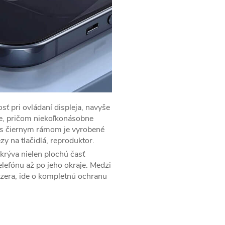
sť pri ovládaní displeja, navyše
je, pričom niekoľkonásobne
 s čiernym rámom je vyrobené
y na tlačidlá, reproduktor.
krýva nielen plochú časť
telefónu až po jeho okraje. Medzi
dzera, ide o kompletnú ochranu