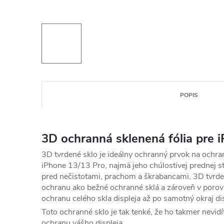
POPIS
3D ochranná sklenená fólia pre 
3D tvrdené sklo je ideálny ochranný prvok na ochra
iPhone 13/13 Pro, najmä jeho chúlostivej prednej st
pred nečistotami, prachom a škrabancami. 3D tvrde
ochranu ako bežné ochranné sklá a zároveň v poro
ochranu celého skla displeja až po samotný okraj di
Toto ochranné sklo je tak tenké, že ho takmer nevidít
ochranu vášho displeja.