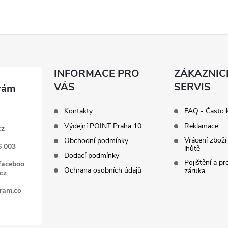
INFORMACE PRO
ZÁKAZNIC
VÁS
SERVIS
Kontakty
FAQ - Často 
Výdejní POINT Praha 10
Reklamace
cz
Vrácení zboží
Obchodní podmínky
6 003
lhůtě
Dodací podmínky
Pojištění a p
faceboo
Ochrana osobních údajů
záruka
cz
gram.co