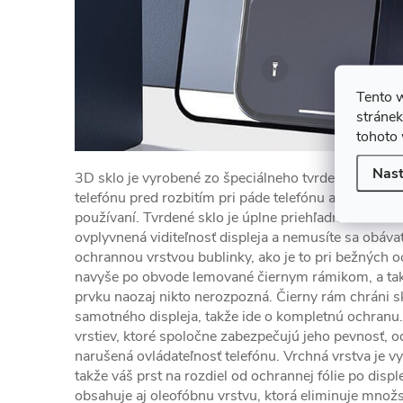
Tento 
stránek
tohoto 
Nast
3D sklo je vyrobené zo špeciálneho tvrdeného materi
telefónu pred rozbitím pri páde telefónu a tiež pre
používaní. Tvrdené sklo je úplne priehľadné a bez filtr
ovplyvnená viditeľnosť displeja a nemusíte sa obávať
ochrannou vrstvou bublinky, ako je to pri bežných o
navyše po obvode lemované čiernym rámikom, a ta
prvku naozaj nikto nerozpozná. Čierny rám chráni sk
samotného displeja, takže ide o kompletnú ochranu. 
vrstiev, ktoré spoločne zabezpečujú jeho pevnosť, od
narušená ovládateľnosť telefónu. Vrchná vrstva je 
takže váš prst na rozdiel od ochrannej fólie po displ
obsahuje aj oleofóbnu vrstvu, ktorá eliminuje množ