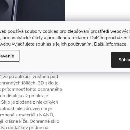
web používá soubory cookies pro zlepšování prostředí webovýc
, pro analytické účely a pro cílenou reklamu. Dalším procházen
webu vyjadřujete souhlas s jejich používáním.
Další informace
avenie
álu, ktorý chráni displej
Súhl
d poškriabaním pri bežnom
ov, takže po aplikácii nie je
, že po aplikácii zostanú pod
chranných fóliách. 3D sklo je
k prítomnosť tohto ochranného
lo displeja až po okraje
Sklo je zložené z niekoľkých
olnosť, ale zároveň nie je
vyrobená z materiálu NANO,
eji krásne kĺže. Ochranné sklo
stvo odtlačkov prstov na