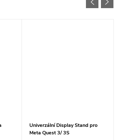
a
Univerzální Display Stand pro
Ergonom
Meta Quest 3/ 3S
pistole