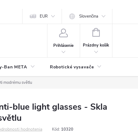
EUR
Slovenčina
NÁKUPNÝ
KOŠÍK
Prázdny košík
Prihlásenie
y-Ban META
Robotické vysavače
Elektroni
oti modrému světlu
i-blue light glasses - Skla
světlu
drobnosti hodnotenia
Kód:
10320