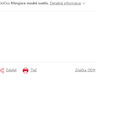
Sklíčka
filtrujúce modré svetlo.
Detailné informácie
Zdieľať
Tlač
Značka:
OEM