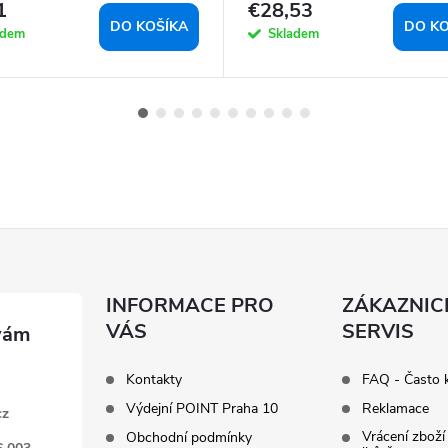
1
€28,53
DO KOŠÍKA
DO KO
adem
Skladem
INFORMACE PRO
ZÁKAZNIC
VÁS
SERVIS
Kontakty
FAQ - Často 
Výdejní POINT Praha 10
Reklamace
cz
Vrácení zboží
Obchodní podmínky