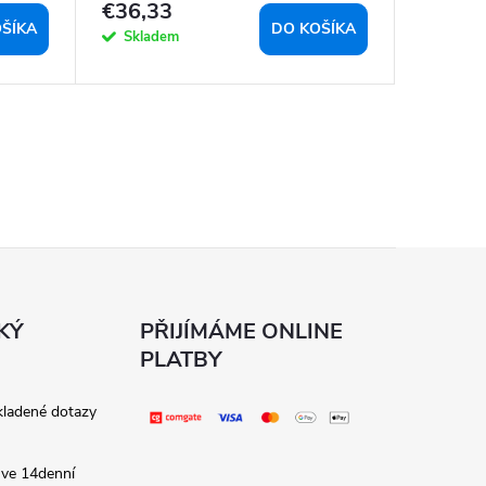
3
€36,33
€23,6
ŠÍKA
DO KOŠÍKA
Skladem
Sklad
KÝ
PŘIJÍMÁME ONLINE
PLATBY
kladené dotazy
 ve 14denní