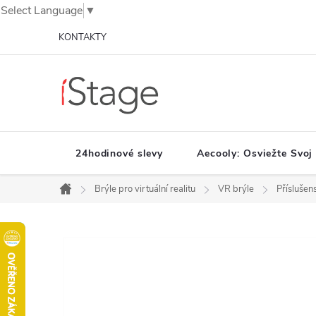
Select Language
▼
Prejsť
KONTAKTY
na
obsah
24hodinové slevy
Aecooly: Osviežte Svoj
Brýle pro virtuální realitu
VR brýle
Příslušens
Domov