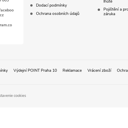
6 003
lhůtě
Dodací podmínky
Pojištění a p
faceboo
Ochrana osobních údajů
záruka
cz
gram.co
ínky
Výdejní POINT Praha 10
Reklamace
Vrácení zboží
Ochra
stavenie cookies