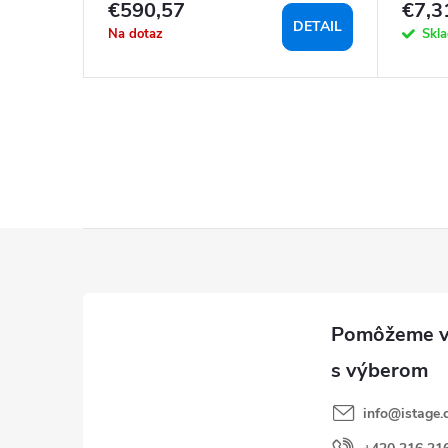
€590,57
€7,3
KOŠÍKA
DETAIL
Na dotaz
Skl
Z
á
p
ä
t
i
info
@
istage.
e