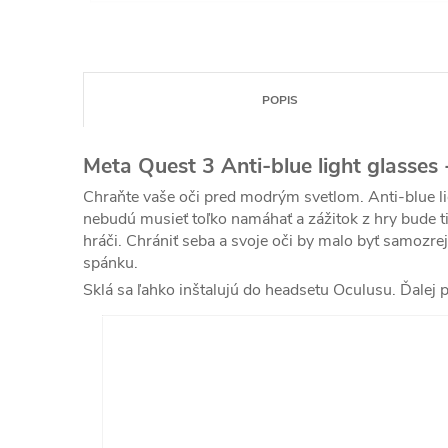
POPIS
Meta Quest 3 Anti-blue light glasses
Chraňte vaše oči pred modrým svetlom. Anti-blue ligh
nebudú musieť toľko namáhať a zážitok z hry bude t
hráči. Ch
rániť seba a svoje oči by malo byť samozrej
spánku.
Sklá sa ľahko inštalujú do headsetu Oculusu.
Ďalej 