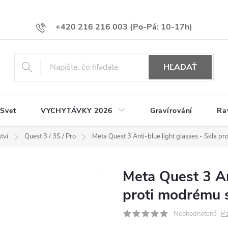
+420 216 216 003
HĽADAŤ
 Svet
VYCHYTÁVKY 2026
Gravírování
Ra
tví
Quest 3 / 3S / Pro
Meta Quest 3 Anti-blue light glasses - Skla pr
Meta Quest 3 Ant
proti modrému 
Po
Neohodnotené