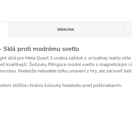
DISKUSIA
 - Sklá proti modrému svetlu
t sklá pre Meta Quest 3 urobia zážitok z virtuálnej reality ešte
iež kvalitnejší. Šošovky filtrujúce modré svetlo s magnetickým
mosťou. Nielenže nebudete toľko unavení z hry, ale zároveň tieto
potom sklíčka chránia šošovky headsetu pred poškriabaním.