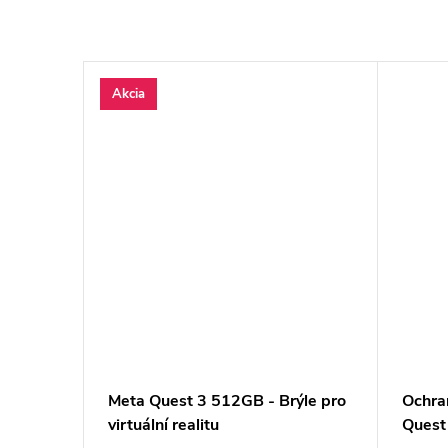
Akcia
ádačov
Meta Quest 3 512GB - Brýle pro
Ochran
virtuální realitu
Quest