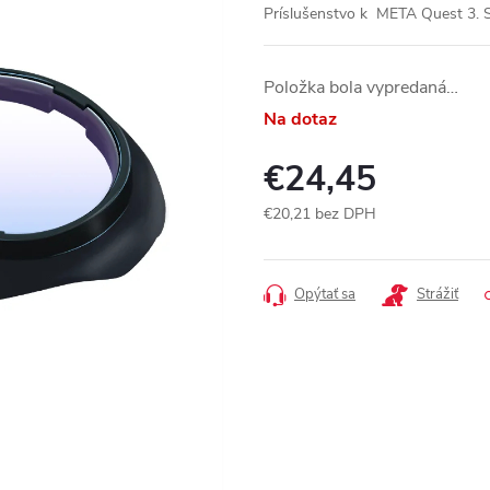
Príslušenstvo k META Quest 3. 
Položka bola vypredaná…
Na dotaz
€24,45
€20,21 bez DPH
Jednotková
cena:
Opýtať sa
Strážiť