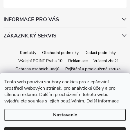
INFORMACE PRO VÁS
ZÁKAZNICKÝ SERVIS
Kontakty
Obchodní podmínky
Dodací podmínky
Výdejní POINT Praha 10
Reklamace
Vrácení zboží
Ochrana osobních údajů
Pojištění a prodloužené záruka
Tento web používá soubory cookies pro zlepšování
prostředí webových stránek, pro analytické účely a pro
Copyright 2026
iStage.cz
. Všetky práva vyhradené.
Upraviť nastavenie
cílenou reklamu. Dalším procházením tohoto webu
cookies
vyjadřujete souhlas s jejich používáním.
Další informace
Vytvoril Shoptet
Nastavenie