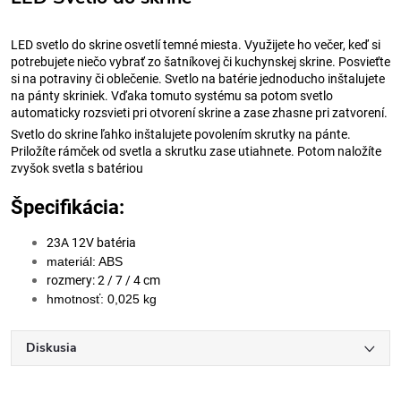
LED svetlo do skrine osvetlí temné miesta. Využijete ho večer, keď si
potrebujete niečo vybrať zo šatníkovej či kuchynskej skrine. Posvieťte
si na potraviny či oblečenie. Svetlo na batérie jednoducho inštalujete
na pánty skriniek. Vďaka tomuto systému sa potom svetlo
automaticky rozsvieti pri otvorení skrine a zase zhasne pri zatvorení.
Svetlo do skrine ľahko inštalujete povolením skrutky na pánte.
Priložíte rámček od svetla a skrutku zase utiahnete. Potom naložíte
zvyšok svetla s batériou
Špecifikácia:
23A 12V batéria
materiál: ABS
rozmery: 2 / 7 / 4 cm
hmotnosť: 0,025 kg
Diskusia