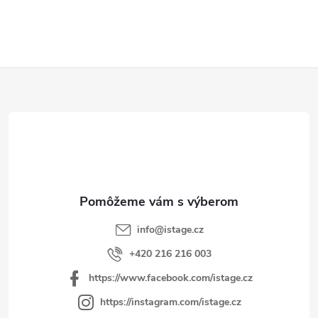
Z
á
p
ä
t
i
e
info
@
istage.cz
+420 216 216 003
https://www.facebook.com/istage.cz
https://instagram.com/istage.cz