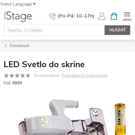
Select Language
▼
Prejsť
NÁKUPN
KOŠÍK
na
obsah
HĽADAŤ
Domácnost
LED Svetlo do skrine
Podrobnosti hodnotenia
Neohodnotené
Kód:
9999