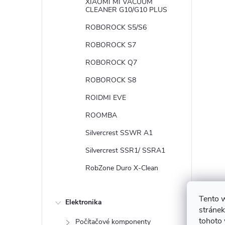
XIAOMI MI VACUUM
CLEANER G10/G10 PLUS
ROBOROCK S5/S6
ROBOROCK S7
ROBOROCK Q7
ROBOROCK S8
ROIDMI EVE
ROOMBA
Silvercrest SSWR A1
Silvercrest SSR1/ SSRA1
RobZone Duro X-Clean
Tento 
Elektronika
stránek
tohoto 
Počítačové komponenty