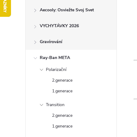
ý
Aecooly: Osviežte Svoj Svet
p
a
VYCHYTÁVKY 2026
n
e
Gravírování
l
Ray-Ban META
Polarizační
2.generace
1.generace
Transition
2.generace
1.generace