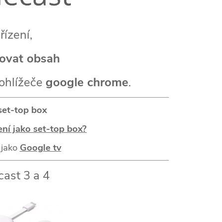
řízení,
ovat obsah
ohlížeče
google chrome
.
set-top box
ení jako set-top box?
 jako
Google tv
ast 3 a 4