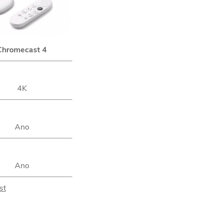
Chromecast 4
4K
Ano
Ano
st