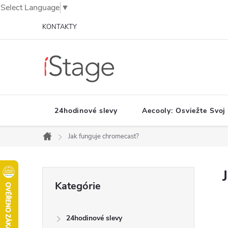
Select Language
▼
Prejsť
KONTAKTY
na
obsah
24hodinové slevy
Aecooly: Osviežte Svoj
Jak funguje chromecast?
Domov
B
Preskočiť
Kategórie
o
kategórie
č
n
24hodinové slevy