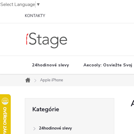
Select Language
▼
Prejsť
KONTAKTY
na
obsah
24hodinové slevy
Aecooly: Osviežte Svoj
Apple iPhone
Domov
B
Preskočiť
Kategórie
o
kategórie
č
n
24hodinové slevy