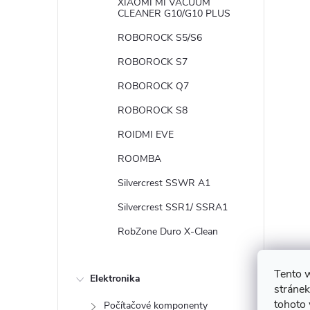
XIAOMI MI VACUUM
CLEANER G10/G10 PLUS
ROBOROCK S5/S6
ROBOROCK S7
ROBOROCK Q7
ROBOROCK S8
ROIDMI EVE
ROOMBA
Silvercrest SSWR A1
Silvercrest SSR1/ SSRA1
RobZone Duro X-Clean
Tento 
Elektronika
stránek
tohoto 
Počítačové komponenty