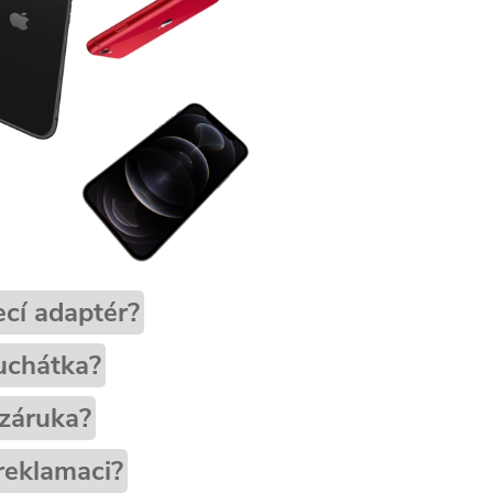
ecí adaptér?
uchátka?
 záruka?
reklamaci?