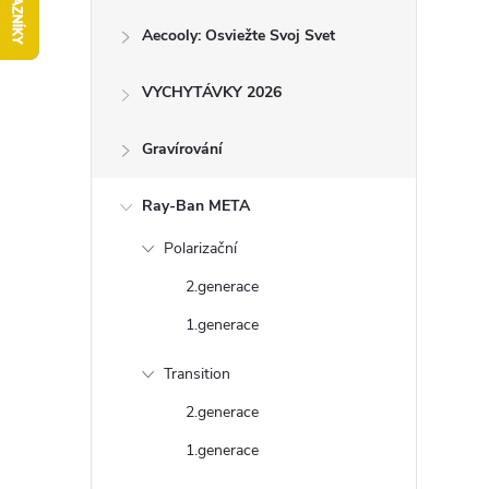
ý
Aecooly: Osviežte Svoj Svet
p
a
VYCHYTÁVKY 2026
n
e
Gravírování
l
Ray-Ban META
Polarizační
2.generace
1.generace
Transition
2.generace
1.generace