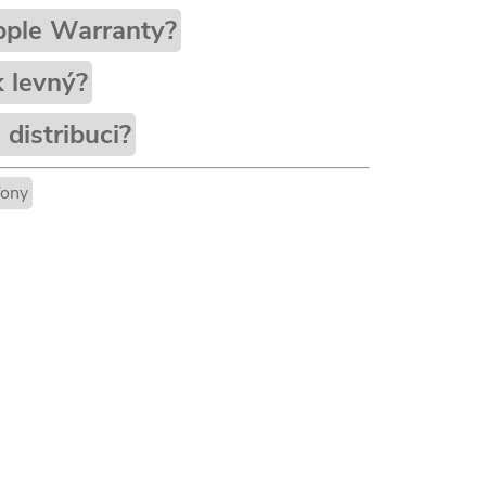
pple Warranty?
k levný?
distribuci?
fony