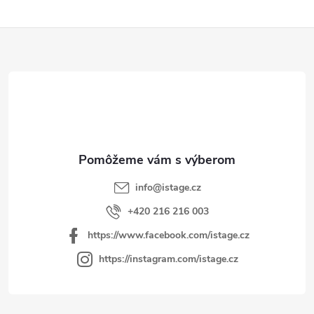
Z
á
p
ä
t
i
e
info
@
istage.cz
+420 216 216 003
https://www.facebook.com/istage.cz
https://instagram.com/istage.cz