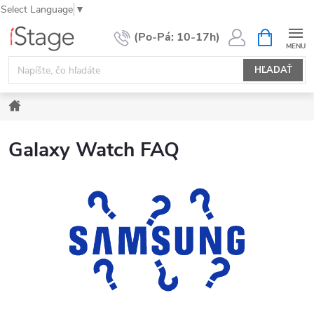
Select Language
▼
Prejsť
NÁKUPN
KOŠÍK
na
obsah
HĽADAŤ
Domov
Galaxy Watch FAQ