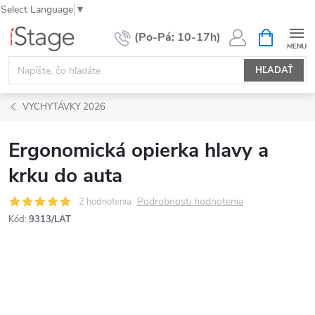
Select Language
▼
Prejsť
NÁKUPN
KOŠÍK
na
obsah
HĽADAŤ
VYCHYTÁVKY 2026
Ergonomická opierka hlavy a
krku do auta
Podrobnosti hodnotenia
2 hodnotenia
Kód:
9313/LAT