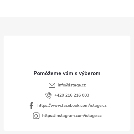
Z
á
p
ä
t
i
e
info
@
istage.cz
+420 216 216 003
https://www.facebook.com/istage.cz
https://instagram.com/istage.cz