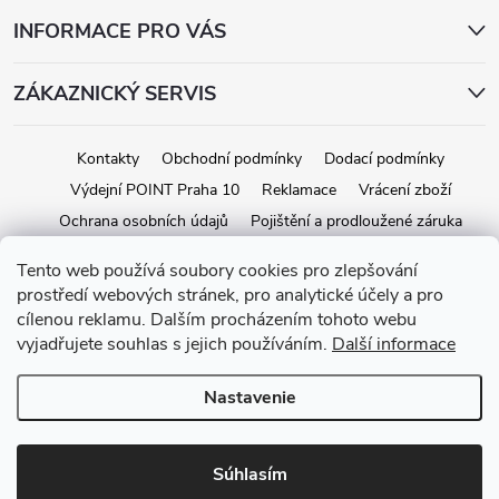
INFORMACE PRO VÁS
ZÁKAZNICKÝ SERVIS
Kontakty
Obchodní podmínky
Dodací podmínky
Výdejní POINT Praha 10
Reklamace
Vrácení zboží
Ochrana osobních údajů
Pojištění a prodloužené záruka
Tento web používá soubory cookies pro zlepšování
prostředí webových stránek, pro analytické účely a pro
Copyright 2026
iStage.cz
. Všetky práva vyhradené.
Upraviť nastavenie
cílenou reklamu. Dalším procházením tohoto webu
cookies
vyjadřujete souhlas s jejich používáním.
Další informace
Vytvoril Shoptet
Nastavenie
Súhlasím