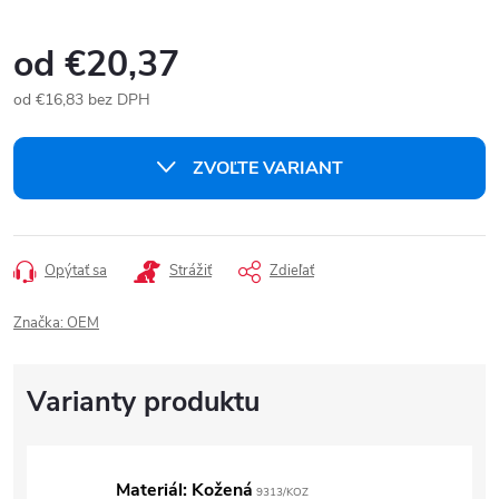
od
€20,37
od
€16,83
bez DPH
Jednotková
cena:
ZVOĽTE VARIANT
Opýtať sa
Strážiť
Zdieľať
Značka:
OEM
Materiál: Kožená
9313/KOZ