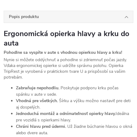
Popis produktu
Ergonomická opierka hlavy a krku do
auta
Pohodlne sa vyspíte v aute s vhodnou opierkou hlavy a krku!
Nynie si môžete oddýchnuť a pohodlne si zdriemnuť počas jazdy.
Vďaka ergonomickej opierke si udržíte správnu polohu. Opierka
TripRest je vyrobená v praktickom tvare U a prispôsobí sa vašim
potrebám.
Zabraňuje nepohodliu.
Poskytuje podporu krku počas
spánku v aute v sede.
Vhodná pre všetkých.
Šírku a výšku možno nastaviť pre deti
aj dospelých.
Jednoduchá montáž a odnímateľnosť opierky hlavy.
Ideálna
pre vozidlá s opierkami hlavy.
Chráni hlavu pred údermi.
Už žiadne búchanie hlavou o okná
alebo dvere auta.