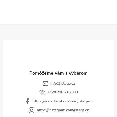
Z
á
p
ä
t
i
e
info
@
istage.cz
+420 216 216 003
https://www.facebook.com/istage.cz
https://instagram.com/istage.cz