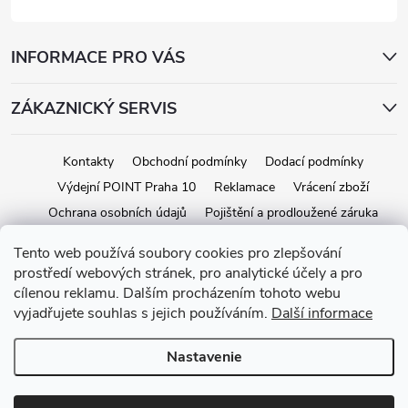
INFORMACE PRO VÁS
ZÁKAZNICKÝ SERVIS
Kontakty
Obchodní podmínky
Dodací podmínky
Výdejní POINT Praha 10
Reklamace
Vrácení zboží
Ochrana osobních údajů
Pojištění a prodloužené záruka
Tento web používá soubory cookies pro zlepšování
prostředí webových stránek, pro analytické účely a pro
Copyright 2026
iStage.cz
. Všetky práva vyhradené.
Upraviť nastavenie
cílenou reklamu. Dalším procházením tohoto webu
cookies
vyjadřujete souhlas s jejich používáním.
Další informace
Vytvoril Shoptet
Nastavenie