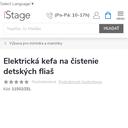
Select Language
▼
Prejsť
NÁKUPN
KOŠÍK
na
obsah
HĽADAŤ
Výbava pro miminka a maminky
Elektrická kefa na čistenie
detských fliaš
Podrobnosti hodnotenia
Neohodnotené
Kód:
11502/ZEL