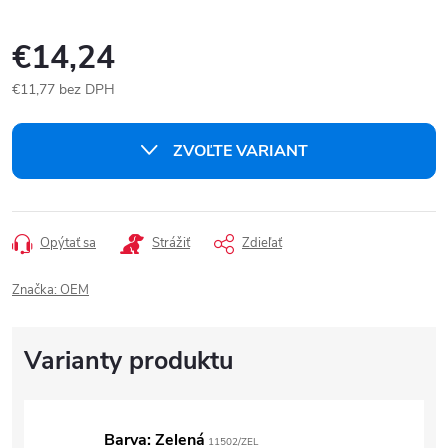
€14,24
€11,77 bez DPH
Jednotková
cena:
ZVOĽTE VARIANT
Opýtať sa
Strážiť
Zdieľať
Značka:
OEM
Barva: Zelená
11502/ZEL