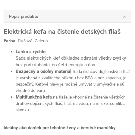
Popis produktu
Elektrická kefa na čistenie detských fliaš
Farba:
Ružová, Zelená
Ľahko a rýchlo
Sada elektrických kief dôkladne odstráni všetky zvyšky
bez poškriabania, čo šetrí energiu a čas.
Bezpečný a odolný materiál
Sada čističov dojčenských fliaš
je vyrobená z kvalitného silikónu bez BPA a bez zápachu, je
bezpečný. Kefové hlavy je možné umývať v umývačke a sú
vhodné do varu.
Multifunkčná kefa
na fľaše je vhodná na čistenie všetkých
druhov dojčenských fliaš, fliaš na vodu, na mlieko, cumlík a
slamku.
Ideálny ako darček pre tehotné ženy a čerstvé mamičky.