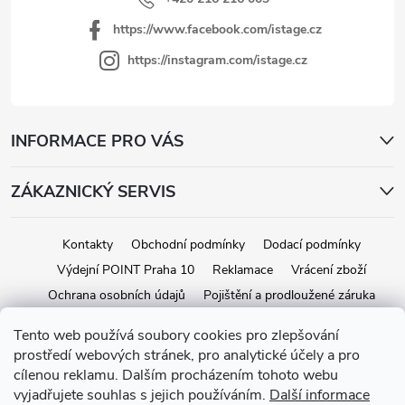
https://www.facebook.com/istage.cz
https://instagram.com/istage.cz
INFORMACE PRO VÁS
ZÁKAZNICKÝ SERVIS
Kontakty
Obchodní podmínky
Dodací podmínky
Výdejní POINT Praha 10
Reklamace
Vrácení zboží
Ochrana osobních údajů
Pojištění a prodloužené záruka
Tento web používá soubory cookies pro zlepšování
prostředí webových stránek, pro analytické účely a pro
Copyright 2026
iStage.cz
. Všetky práva vyhradené.
Upraviť nastavenie
cílenou reklamu. Dalším procházením tohoto webu
cookies
vyjadřujete souhlas s jejich používáním.
Další informace