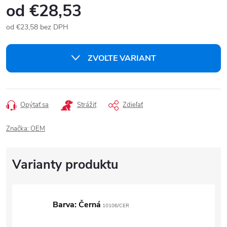
od
€28,53
od
€23,58
bez DPH
Jednotková
cena:
ZVOĽTE VARIANT
Opýtať sa
Strážiť
Zdieľať
Značka:
OEM
Barva: Černá
10106/CER