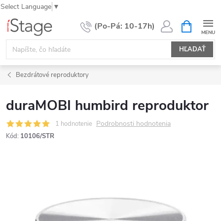
Select Language
▼
Prejsť
NÁKUPN
KOŠÍK
na
obsah
HĽADAŤ
Bezdrátové reproduktory
duraMOBI humbird reproduktor
Podrobnosti hodnotenia
1 hodnotenie
Kód:
10106/STR