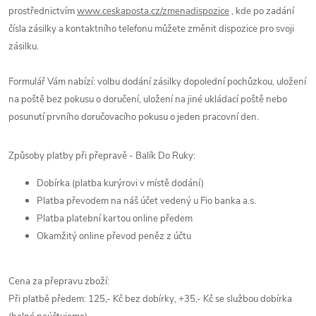
prostřednictvím
www.ceskaposta.cz/zmenadispozice
, kde po zadání
čísla zásilky a kontaktního telefonu můžete změnit dispozice pro svoji
zásilku.
Formulář Vám nabízí: volbu dodání zásilky dopolední pochůzkou, uložení
na poště bez pokusu o doručení, uložení na jiné ukládací poště nebo
posunutí prvního doručovacího pokusu o jeden pracovní den.
Způsoby platby při přepravě - Balík Do Ruky:
Dobírka (platba kurýrovi v místě dodání)
Platba převodem na náš účet vedený u Fio banka a.s.
Platba platební kartou online předem
Okamžitý online převod peněz z účtu
Cena za přepravu zboží:
Při platbě předem: 125,- Kč bez dobírky, +35,- Kč se službou dobírka