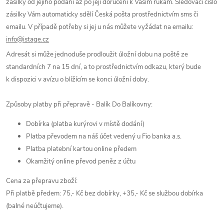
zásilky od jejího podání až po její doručení k Vašim rukám. Sledovací číslo
zásilky Vám automaticky sdělí Česká pošta prostřednictvím sms či
emailu. V případě potřeby si jej u nás můžete vyžádat na emailu:
info@istage.cz
Adresát si může jednoduše prodloužit úložní dobu na poště ze
standardních 7 na 15 dní, a to prostřednictvím odkazu, který bude
k dispozici v avízu o blížícím se konci úložní doby.
Způsoby platby při přepravě - Balík Do Balíkovny:
Dobírka (platba kurýrovi v místě dodání)
Platba převodem na náš účet vedený u Fio banka a.s.
Platba platební kartou online předem
Okamžitý online převod peněz z účtu
Cena za přepravu zboží:
Při platbě předem: 75,- Kč bez dobírky, +35,- Kč se službou dobírka
(balné neúčtujeme).