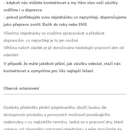
- kdykoli nás můžete kontaktovat a my Vám stav vaší zásilky
ověříme i u dopravce
- pokud potřebujete svou objednávku co nejrychleji, doporučujeme
jako přepravu zvolit: Balík do ruky nebo EMS
Všechny objednávky se snažíme zpracovávat a předávat
dopravcům, co nejrychleji je to jen možné.
Většina našich zásilek je již doručována následující pracovní den od
odeslání.
V případě, že máte jakékoli přání, jak zásilku odeslat, stačí nás
kontaktovat a vymyslíme pro Vás nejlepší řešení.
Obecná ustanovení
Dodávky předmětu plnění (objednaného zboží) budou dle
dostupnosti produktu a provozních možností prodávajícího
realizovány v co nejkratším termínu. Jedná se o pracovní dny, které
uplynou od závazného potvrzení objednávky a jejím doručením ke