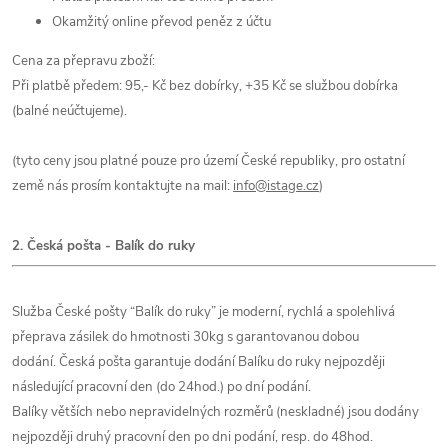
Okamžitý online převod peněz z účtu
Cena za přepravu zboží:
Při platbě předem: 95,- Kč bez dobírky, +35 Kč se službou dobírka
(balné neúčtujeme).
(tyto ceny jsou platné pouze pro území České republiky, pro ostatní
země nás prosím kontaktujte na mail:
info@istage.cz
)
2. Česká pošta - Balík do ruky
Služba České pošty “Balík do ruky” je moderní, rychlá a spolehlivá
přeprava zásilek do hmotnosti 30kg s garantovanou dobou
dodání. Česká pošta garantuje dodání Balíku do ruky nejpozději
následující pracovní den (do 24hod.) po dní podání.
Balíky větších nebo nepravidelných rozměrů (neskladné) jsou dodány
nejpozději druhý pracovní den po dni podání, resp. do 48hod.