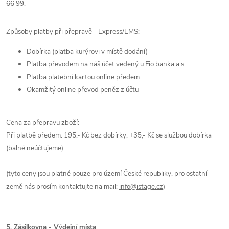
66 99.
Způsoby platby při přepravě - Express/EMS:
Dobírka (platba kurýrovi v místě dodání)
Platba převodem na náš účet vedený u Fio banka a.s.
Platba platební kartou online předem
Okamžitý online převod peněz z účtu
Cena za přepravu zboží:
Při platbě předem: 195,- Kč bez dobírky, +35,- Kč se službou dobírka
(balné neúčtujeme).
(tyto ceny jsou platné pouze pro území České republiky, pro ostatní
země nás prosím kontaktujte na mail:
info@istage.cz
)
5. Zásilkovna - Výdejní místa