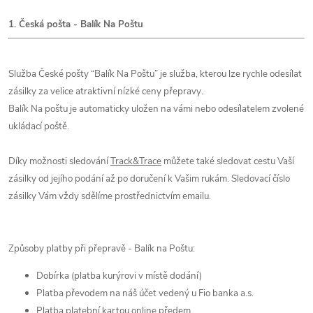
1. Česká pošta - Balík Na Poštu
Služba České pošty “Balík Na Poštu” je služba, kterou lze rychle odesílat
zásilky za velice atraktivní nízké ceny přepravy.
Balík Na poštu je automaticky uložen na vámi nebo odesílatelem zvolené
ukládací poště.
Díky možnosti sledování
Track&Trace
můžete také sledovat cestu Vaší
zásilky od jejího podání až po doručení k Vašim rukám. Sledovací číslo
zásilky Vám vždy sdělíme prostřednictvím emailu.
Způsoby platby při přepravě - Balík na Poštu:
Dobírka (platba kurýrovi v místě dodání)
Platba převodem na náš účet vedený u Fio banka a.s.
Platba platební kartou online předem