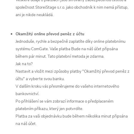
Veškeré údaje o platbách jsou šifrovány zabezpečenou cestou a
společnost StoreiStage s.r.o. jako obchodník k nim nemá přístup,
ani je nikde neukládá.
Okamžitý online převod peněz z účtu
Jednoduše, rychle a bezpečně zaplatíte díky online platebnímu
systému ComGate. Vaše platba Bude na náš účet připsána
během pár minut. Tato platební metoda je zdarma.
Jak na to?
Nastavit a vložit mezi způsoby platby "Okamžitý převod peněz z
účtu" a vyberte svou banku.
V dalším kroku vás přesměrujeme do vašeho internetového
bankovnictví.
Po přihlášení se vám zobrazí informace o předplaceném
platebním příkazu, který jen potvrdíte.
Platba za vaši objednávku bude během několika minut připsána
na náš účet.