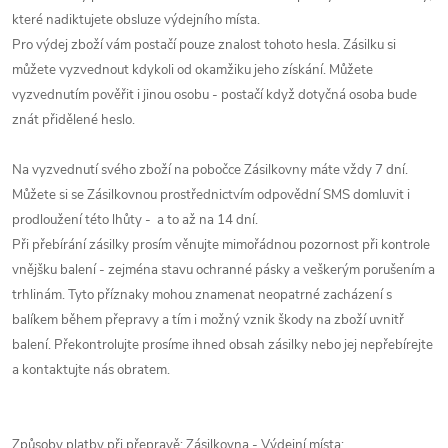
které nadiktujete obsluze výdejního místa.
Pro výdej zboží vám postačí pouze znalost tohoto hesla. Zásilku si
můžete vyzvednout kdykoli od okamžiku jeho získání. Můžete
vyzvednutím pověřit i jinou osobu - postačí když dotyčná osoba bude
znát přidělené heslo.
Na vyzvednutí svého zboží na pobočce Zásilkovny máte vždy 7 dní.
Můžete si se Zásilkovnou prostřednictvím odpovědní SMS domluvit i
prodloužení této lhůty - a to až na 14 dní.
Při přebírání zásilky prosím věnujte mimořádnou pozornost při kontrole
vnějšku balení - zejména stavu ochranné pásky a veškerým porušením a
trhlinám. Tyto příznaky mohou znamenat neopatrné zacházení s
balíkem během přepravy a tím i možný vznik škody na zboží uvnitř
balení. Překontrolujte prosíme ihned obsah zásilky nebo jej nepřebírejte
a kontaktujte nás obratem.
Způsoby platby při přepravě: Zásilkovna - Výdejní místa: