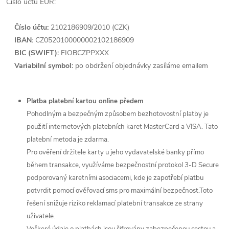
Číslo účtu EUR:
Číslo účtu:
2102186909
/2010 (CZK)
IBAN:
CZ0520100000002102186909
BIC (SWIFT):
FIOBCZPPXXX
Variabilní symbol:
po obdržení objednávky zasíláme emailem
Platba platební kartou online předem
Pohodlným a bezpečným způsobem bezhotovostní platby je
použití internetových platebních karet MasterCard a VISA. Tato
platební metoda je zdarma.
Pro ověření držitele karty u jeho vydavatelské banky přímo
během transakce, využíváme bezpečnostní protokol 3-D Secure
podporovaný karetními asociacemi, kde je zapotřebí platbu
potvrdit pomocí ověřovací sms pro maximální bezpečnost.Toto
řešení snižuje riziko reklamací platební transakce ze strany
uživatele.