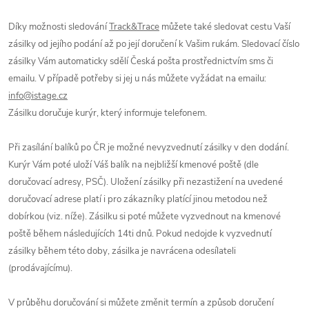
Díky možnosti sledování
Track&Trace
můžete také sledovat cestu Vaší
zásilky od jejího podání až po její doručení k Vašim rukám. Sledovací číslo
zásilky Vám automaticky sdělí Česká pošta prostřednictvím sms či
emailu. V případě potřeby si jej u nás můžete vyžádat na emailu:
info@istage.cz
Zásilku doručuje kurýr, který informuje telefonem.
Při zasílání balíků po ČR je možné nevyzvednutí zásilky v den dodání.
Kurýr Vám poté uloží Váš balík na nejbližší kmenové poště (dle
doručovací adresy, PSČ). Uložení zásilky při nezastižení na uvedené
doručovací adrese platí i pro zákazníky platící jinou metodou než
dobírkou (viz. níže). Zásilku si poté můžete vyzvednout na kmenové
poště během následujících 14ti dnů. Pokud nedojde k vyzvednutí
zásilky během této doby, zásilka je navrácena odesílateli
(prodávajícímu).
V průběhu doručování si můžete změnit termín a způsob doručení