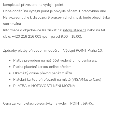
kompletaci převezeno na výdejní point.
Doba dodání na výdejní point je obvykle během 1 pracovního dne.
Na vyzvednutí je k dispozici
5 pracovních dní,
pak bude objednávka
stornována.
Informace o objednávce lze získat na:
info@istage.cz
nebo na tel.
čísle: +420 216 216 003 (po - pá od 9:00 - 18:00).
Způsoby platby při osobním odběru - Výdejní POINT Praha 10:
Platba převodem na náš účet vedený u Fio banka a.s.
Platba platební kartou online předem
Okamžitý online převod peněz z účtu
Platební kartou při převzetí na místě (VISA/MasterCard)
PLATBA V HOTOVOSTI NENÍ MOŽNÁ
Cena za kompletaci objednávky na výdejní POINT:
59,-Kč.