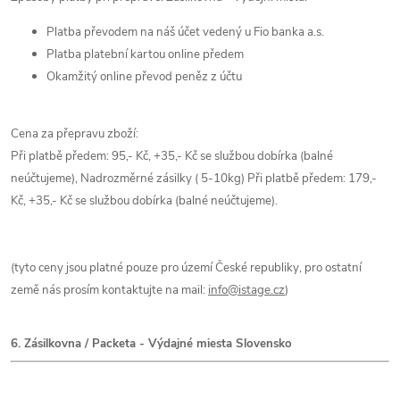
Platba převodem na náš účet vedený u Fio banka a.s.
Platba platební kartou online předem
Okamžitý online převod peněz z účtu
Cena za přepravu zboží:
Při platbě předem: 95,- Kč, +35,- Kč se službou dobírka (balné
neúčtujeme), Nadrozměrné zásilky ( 5-10kg) Při platbě předem: 179,-
Kč, +35,- Kč se službou dobírka (balné neúčtujeme).
(tyto ceny jsou platné pouze pro území České republiky, pro ostatní
země nás prosím kontaktujte na mail:
info@istage.cz
)
6.
Zásilkovna / Packeta - Výdajné miesta Slovensko