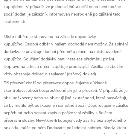
kupujícímu. V případě, že je dodací lhůta delší nebo není možné
zboží dodat, je zákazník informován neprodleně po zjištění této
skutečnosti.
Místo odběru je stanoveno na základě objednávky
kupujícího. Osobní odběr v našem obchodě není možný
.
Za splnění
dodávky se považuje dodání předmětu plnění na místo uvedené
kupujícím. Součástí dodávky není instalace předmětu plnění.
Dopravu na adresu určení zajišťuje prodávající. Zásilka se zbožím
vždy obsahuje doklad o zaplacení (daňový doklad).
Při převzetí zboží od přepravce doporučujeme důkladně
zkontrolovat zboží bezprostředně při jeho převzetí. V případě, že je
obal poškozený nebo se objevují jiné skutečnosti, které nasvědčují,
že by mohlo být poškozené i samotné zboží. Doporučujeme zásilku
nepřebírat nebo sepsat zápis o poškození zásilky s řidičem
přepravní služby. Nevytkne-li kupující vady zásilky bez zbytečného
odkladu, může po něm Dodavatel požadovat náhradu škody, která