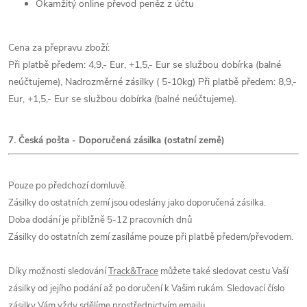
Okamžitý online převod peněz z účtu
Cena za přepravu zboží:
Při platbě předem: 4,9,- Eur, +1,5,- Eur se službou dobírka (balné
neúčtujeme), Nadrozměrné zásilky ( 5-10kg) Při platbě předem: 8,9,-
Eur, +1,5,- Eur se službou dobírka (balné neúčtujeme).
7. Česká pošta - Doporučená zásilka (ostatní země)
Pouze po předchozí domluvě.
Zásilky do ostatních zemí jsou odeslány jako doporučená zásilka.
Doba dodání je přiblžně 5-12 pracovních dnů
Zásilky do ostatních zemí zasíláme pouze při platbě předem/převodem.
Díky možnosti sledování
Track&Trace
můžete také sledovat cestu Vaší
zásilky od jejího podání až po doručení k Vašim rukám. Sledovací číslo
zásilky Vám vždy sdělíme prostřednictvím emailu.