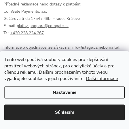
Případné reklamace nebo dotazy k platbám:
ComGate Payments, a.s.
Gočárova třída 1754 / 48b, Hradec Králové
E-mail:
platby-podpora@comgate.cz
Tel:
+420 228 224 267
Informace o objednávce lze získat na:
info@istage.cz
nebo na tel.
čísle: +420 216 216 003 (po - pá od 9:00 - 18:00).
Tento web používá soubory cookies pro zlepšování
prostředí webových stránek, pro analytické účely a pro
cílenou reklamu. Dalším procházením tohoto webu
Společnost Store iStage s.r.o. / IČ: 07640986 si vyhrazuje právo na
vyjadřujete souhlas s jejich používáním.
Další informace
změnu "Informace o způsobu dodání zboží" uvedených na
webovém portálu
www.iStage.cz
!
Nastavenie
V případě, že potřebujete s čímkoli poradit,
Súhlasím
kontaktujte nás!