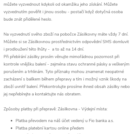
můžete vyzvednout kdykoli od okamžiku jeho získání. Můžete
vyzvednutím pověřit i jinou osobu - postačí když dotyčná osoba
bude znát přidělené heslo.
Na vyzvednutí svého zboží na pobočce Zásilkovny máte vždy 7 dní.
Můžete si se Zásilkovnou prostřednictvím odpovědní SMS domluvit
i prodloužení této lhůty - a to až na 14 dní.
Při přebírání zásilky prosím věnujte mimořádnou pozornost při
kontrole vnějšku balení - zejména stavu ochranné pásky a veškerým
porušením a trhlinám. Tyto příznaky mohou znamenat neopatrné
zacházení s balíkem během přepravy a tím i možný vznik škody na
zboží uvnitř balení. Překontrolujte prosíme ihned obsah zásilky nebo
jej nepřebírejte a kontaktujte nás obratem.
Způsoby platby při přepravě: Zásilkovna - Výdejní místa:
Platba převodem na náš účet vedený u Fio banka a.s.
Platba platební kartou online předem