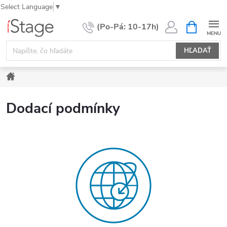
Select Language
▼
Prejsť
NÁKUPN
KOŠÍK
na
obsah
HĽADAŤ
Domov
Dodací podmínky