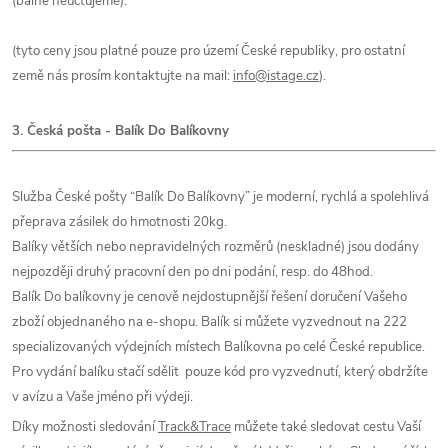
(balné neúčtujeme).
(tyto ceny jsou platné pouze pro území České republiky, pro ostatní
země nás prosím kontaktujte na mail:
info@istage.cz
).
3. Česká pošta - Balík Do Balíkovny
Služba České pošty “Balík Do Balíkovny” je moderní, rychlá a spolehlivá
přeprava zásilek do hmotnosti 20kg.
Balíky větších nebo nepravidelných rozměrů (neskladné) jsou dodány
nejpozději druhý pracovní den po dni podání, resp. do 48hod.
Balík Do balíkovny je cenově nejdostupnější řešení doručení Vašeho
zboží objednaného na e-shopu. Balík si můžete vyzvednout na 222
specializovaných výdejních místech Balíkovna po celé České republice.
Pro vydání balíku stačí sdělit pouze kód pro vyzvednutí, který obdržíte
v avízu a Vaše jméno při výdeji.
Díky možnosti sledování
Track&Trace
můžete také sledovat cestu Vaší