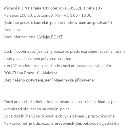
Výdejní POINT Praha 10
:
Počernická 699/62E,
Praha 10 -
Malešice,
108 00
, Dostupnost: Po – Pá: 9:00 - 18:00.
(Jedná se pouze o kancelář, point není showroom ani předváděcí
prodejna)
(Více informací zde:
Výdejní POINT
)
Osobní odběr zboží je možný pouze po předchozí objednávce na našem
e-shopu a následném potvrzení emailem,
který Vám odešleme jakmile bude zboží připraveno ve výdejním
POINTU na Praze 10 - Malešice.
(
Bez našeho potvrzení, není objednávka připravena!
)
Zboží pro osobní odběr je kompletováno na centrálním skladu a po
kompletaci převezeno na výdejní point.
Doba dodání na výdejní point je obvykle během 1 pracovního dne.
Na vyzvednutí je k dispozici
5 pracovních dní,
pak bude objednávka