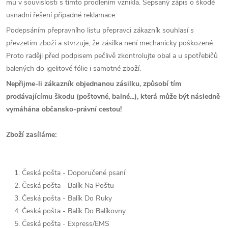
mu v souvislosti s tímto prodlením vznikla. Sepsaný zápis o škodě
usnadní řešení případné reklamace.
Podepsáním přepravního listu přepravci zákazník souhlasí s
převzetím zboží a stvrzuje, že zásilka není mechanicky poškozené.
Proto raději před podpisem pečlivě zkontrolujte obal a u spotřebičů
balených do igelitové fólie i samotné zboží.
Nepřijme-li zákazník objednanou zásilku, způsobí tím
prodávajícímu škodu (poštovné, balné...), která může být následně
vymáhána občansko-právní cestou!
Zboží zasíláme:
1. Česká pošta - Doporučené psaní
2. Česká pošta - Balík Na Poštu
3. Česká pošta - Balík Do Ruky
4. Česká pošta - Balík Do Balíkovny
5. Česká pošta - Express/EMS