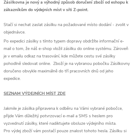
Zásilkovna je nový a výhodný způsob doručení zboží od eshopu k
zákazníkům do výdejních míst v síti Z-point.
Stačí si nechat zaslat zásilku na požadované místo dodání - zvolit v
objednávce.
Po expedici zásilky s tímto typem dopravy obdržíte informační e-
mail o tom, že náš e-shop vložil zásilku do online systému. Zároveň
je v emailu odkaz na trasování, kde můžete cestu své zásilky
pohodlně sledovat online. Zboží je na vybranou pobočku Zásilkovny
doručeno obvykle maximálně do tří pracovních dnů od jeho
expedice.
SEZNAM VÝDEJNÍCH MÍST ZDE
Jakmile je zásilka připravena k odběru na Vámi vybrané pobočce,
přijde Vám důležitý potvrzovací e-mail a SMS s heslem pro
vyzvednutí zásilky, které nadiktujete obsluze výdejního místa.
Pro výdej zboží vám postačí pouze znalost tohoto hesla. Zásilku si