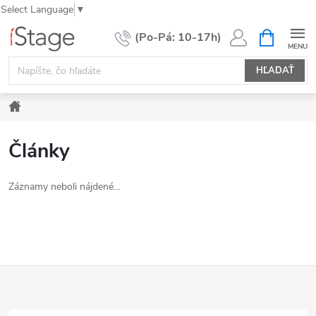
Select Language
▼
Prejsť
NÁKUPN
KOŠÍK
na
obsah
HĽADAŤ
Domov
Články
Záznamy neboli nájdené...
Z
á