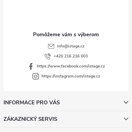
p
ä
t
i
e
info
@
istage.cz
+420 216 216 003
https://www.facebook.com/istage.cz
https://instagram.com/istage.cz
INFORMACE PRO VÁS
ZÁKAZNICKÝ SERVIS