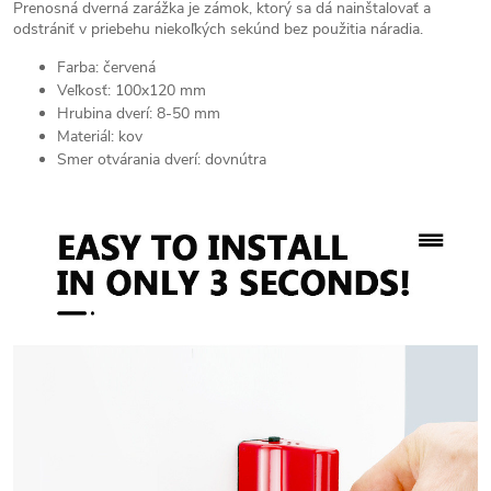
Prenosná dverná zarážka je zámok, ktorý sa dá nainštalovať a
odstrániť v priebehu niekoľkých sekúnd bez použitia náradia.
Farba: červená
Veľkosť: 100x120 mm
Hrubina dverí: 8-50 mm
Materiál: kov
Smer otvárania dverí: dovnútra