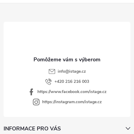
Z
á
p
ä
t
i
e
info
@
istage.cz
+420 216 216 003
https://www.facebook.com/istage.cz
https://instagram.com/istage.cz
INFORMACE PRO VÁS