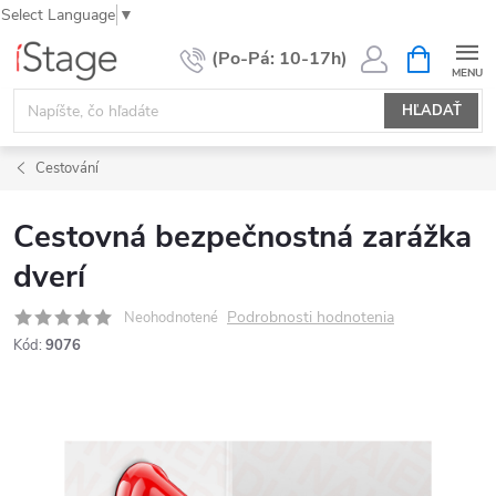
Select Language
▼
Prejsť
NÁKUPN
KOŠÍK
na
obsah
HĽADAŤ
Cestování
Cestovná bezpečnostná zarážka
dverí
Podrobnosti hodnotenia
Neohodnotené
Kód:
9076