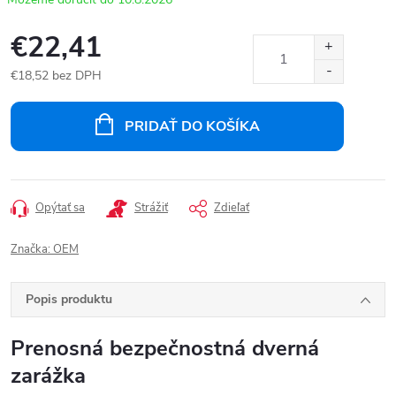
€22,41
€18,52 bez DPH
Jednotková
cena:
PRIDAŤ DO KOŠÍKA
Opýtať sa
Strážiť
Zdieľať
Značka:
OEM
Popis produktu
Prenosná bezpečnostná dverná
zarážka