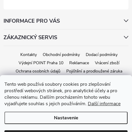
INFORMACE PRO VÁS
ZÁKAZNICKÝ SERVIS
Kontakty
Obchodní podmínky
Dodací podmínky
Výdejní POINT Praha 10
Reklamace
Vrácení zboží
Ochrana osobních údajů
Pojištění a prodloužené záruka
Tento web používá soubory cookies pro zlepšování
prostředí webových stránek, pro analytické účely a pro
Copyright 2026
iStage.cz
. Všetky práva vyhradené.
Upraviť nastavenie
cílenou reklamu. Dalším procházením tohoto webu
cookies
vyjadřujete souhlas s jejich používáním.
Další informace
Vytvoril Shoptet
Nastavenie