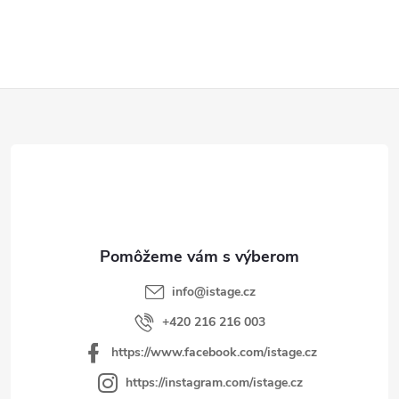
Z
á
p
ä
t
i
e
info
@
istage.cz
+420 216 216 003
https://www.facebook.com/istage.cz
https://instagram.com/istage.cz