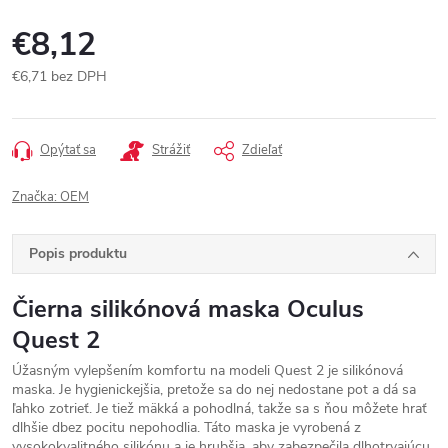
€8,12
€6,71 bez DPH
Jednotková
cena:
Opýtať sa
Strážiť
Zdieľať
Značka:
OEM
Popis produktu
Čierna silikónová maska Oculus
Quest 2
Úžasným vylepšením komfortu na modeli Quest 2 je silikónová
maska. Je hygienickejšia, pretože sa do nej nedostane pot a dá sa
ľahko zotrieť. Je tiež mäkká a pohodlná, takže sa s ňou môžete hrať
dlhšie d
bez pocitu
nepohodlia.
Táto maska je vyrobená z
vysokokvalitného silikónu a je hrubšia, aby zabezpečila dlhotrvajúcu