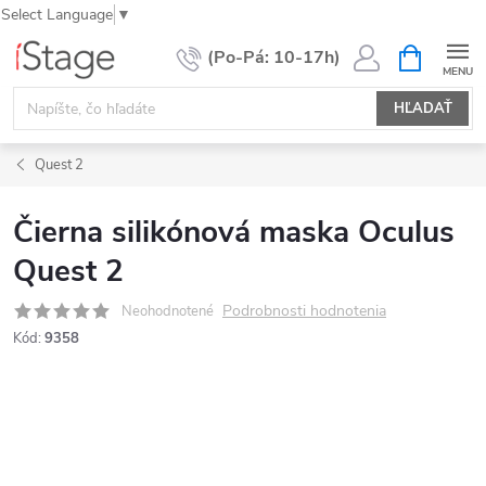
Select Language
▼
Prejsť
NÁKUPN
KOŠÍK
na
obsah
HĽADAŤ
Quest 2
Čierna silikónová maska Oculus
Quest 2
Podrobnosti hodnotenia
Neohodnotené
Kód:
9358