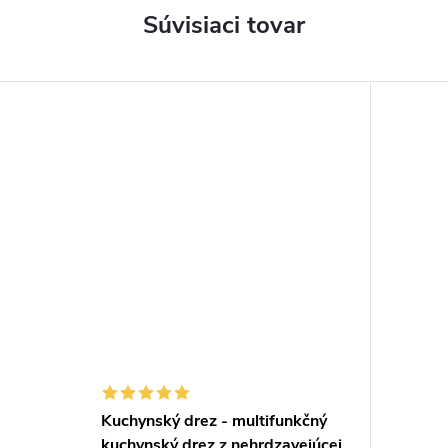
Súvisiaci tovar
Kuchynský drez - multifunkčný
kuchynský drez z nehrdzavejúcej