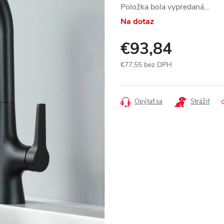
Položka bola vypredaná…
Na dotaz
€93,84
€77,55 bez DPH
Jednotková
cena:
Opýtať sa
Strážiť