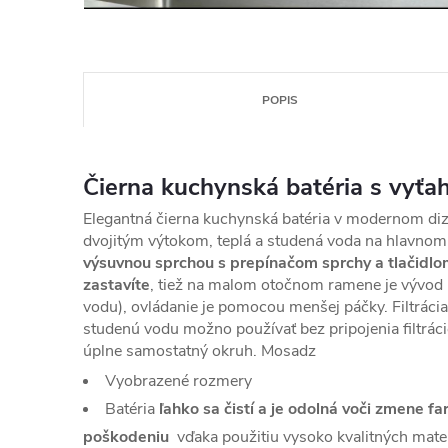
POPIS
Čierna kuchynská batéria s vyť
Elegantná čierna kuchynská batéria v modernom diz
dvojitým výtokom, teplá a studená voda na hlavn
výsuvnou sprchou s prepínačom sprchy a tlačidlo
zastavíte
, tiež na malom otočnom ramene je vývod n
vodu), ovládanie je pomocou menšej páčky. Filtrácia 
studenú vodu možno používať bez pripojenia filtráci
úplne samostatný okruh. Mosadz
Vyobrazené rozmery
Batéria
ľahko sa čistí a je odolná voči zmene 
poškodeniu
vďaka použitiu vysoko kvalitných mate