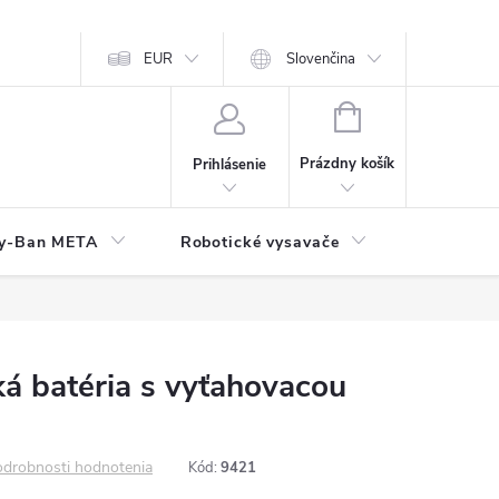
EUR
Slovenčina
NÁKUPNÝ
KOŠÍK
Prázdny košík
Prihlásenie
y-Ban META
Robotické vysavače
Elektroni
á batéria s vyťahovacou
drobnosti hodnotenia
Kód:
9421