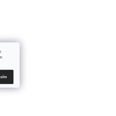
h
ím
asím