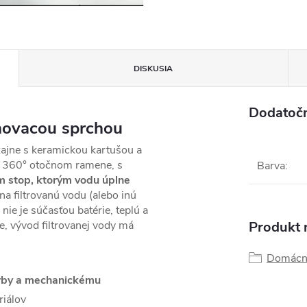
DISKUSIA
Dodatoč
ahovacou sprchou
ajne s keramickou kartušou a
om 360° otočnom ramene, s
Barva
:
m stop, ktorým vodu úplne
a filtrovanú vodu (alebo inú
nie je súčasťou batérie, teplú a
e, vývod filtrovanej vody má
Produkt n
Domácn
farby a mechanickému
riálov