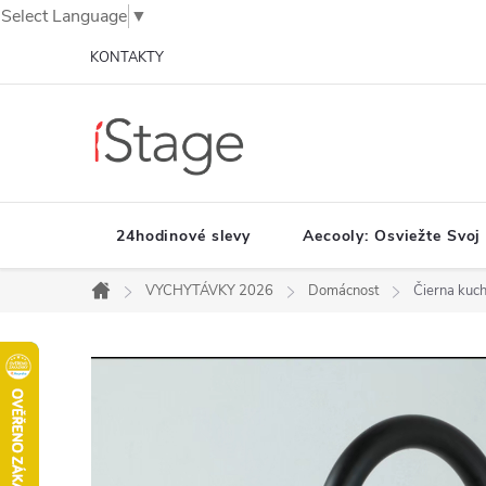
Select Language
▼
Prejsť
KONTAKTY
na
obsah
24hodinové slevy
Aecooly: Osviežte Svoj
VYCHYTÁVKY 2026
Domácnost
Čierna kuch
Domov