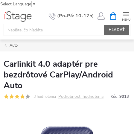
Select Language
▼
Prejsť
NÁKUPN
KOŠÍK
na
obsah
HĽADAŤ
Auto
Carlinkit 4.0 adaptér pre
bezdrôtové CarPlay/Android
Auto
Podrobnosti hodnotenia
3 hodnotenia
Kód:
9013