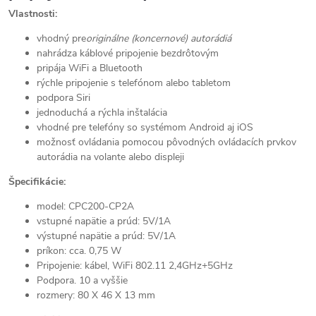
Vlastnosti:
vhodný pre
originálne (koncernové) autorádiá
nahrádza káblové pripojenie bezdrôtovým
pripája WiFi a Bluetooth
rýchle pripojenie s telefónom alebo tabletom
podpora Siri
jednoduchá a rýchla inštalácia
vhodné pre telefóny so systémom Android aj iOS
možnosť ovládania pomocou pôvodných ovládacích prvkov
autorádia na volante alebo displeji
Špecifikácie:
model: CPC200-CP2A
vstupné napätie a prúd: 5V/1A
výstupné napätie a prúd: 5V/1A
príkon: cca. 0,75 W
Pripojenie: kábel, WiFi 802.11 2,4GHz+5GHz
Podpora. 10 a vyššie
rozmery: 80 X 46 X 13 mm