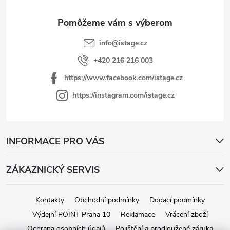
i
e
info
@
istage.cz
+420 216 216 003
https://www.facebook.com/istage.cz
https://instagram.com/istage.cz
INFORMACE PRO VÁS
ZÁKAZNICKÝ SERVIS
Kontakty
Obchodní podmínky
Dodací podmínky
Výdejní POINT Praha 10
Reklamace
Vrácení zboží
Ochrana osobních údajů
Pojištění a prodloužené záruka