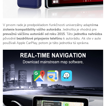
V prvom rade je predpokladom funkčnosti univerzálny adaptér
na
zistenie kompatibility vášho autorádia
. Jednotka je vhodná pre
prevažnú väčšinu autorádií od roku 2015
. Táto
jednotka nahrádza
pôvodné
bezdrôtové pripojenie telefónu
k autorádiu. Ak ste v aute
používali Apple CarPlay, potom je táto jednotka tá správna.