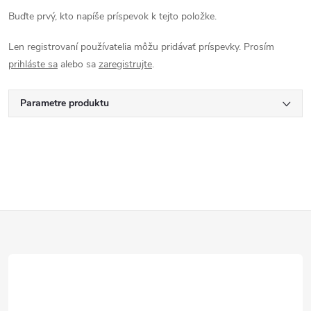
Buďte prvý, kto napíše príspevok k tejto položke.
Len registrovaní používatelia môžu pridávať príspevky. Prosím
prihláste sa
alebo sa
zaregistrujte
.
Parametre produktu
Z
á
p
ä
t