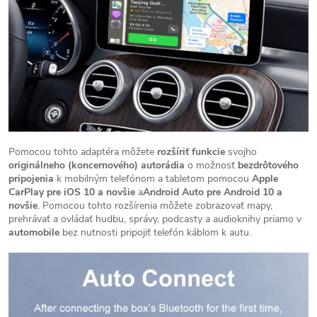
Pomocou tohto adaptéra môžete
rozšíriť funkcie
svojho
originálneho (koncernového) autorádia
o možnosť
bezdrôtového
pripojenia
k mobilným telefónom a tabletom pomocou
Apple
CarPlay pre iOS 10 a novšie
a
Android Auto pre Android 10 a
novšie
. Pomocou tohto rozšírenia môžete zobrazovať mapy,
prehrávať a ovládať hudbu, správy, podcasty a audioknihy priamo v
automobile
bez nutnosti pripojiť telefón káblom k autu.