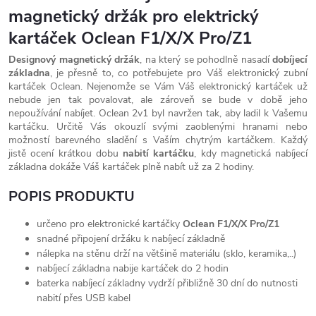
magnetický držák pro elektrický
kartáček Oclean F1/X/X Pro/Z1
Designový magnetický držák
, na který se pohodlně nasadí
dobíjecí
základna
, je přesně to, co potřebujete pro Váš elektronický zubní
kartáček Oclean. Nejenomže se Vám Váš elektronický kartáček už
nebude jen tak povalovat, ale zároveň se bude v době jeho
nepoužívání nabíjet. Oclean 2v1 byl navržen tak, aby ladil k Vašemu
kartáčku. Určitě Vás okouzlí svými zaoblenými hranami nebo
možností barevného sladění s Vaším chytrým kartáčkem. Každý
jistě ocení krátkou dobu
nabití kartáčku
, kdy magnetická nabíjecí
základna dokáže Váš kartáček plně nabít už za 2 hodiny.
POPIS PRODUKTU
určeno pro elektronické kartáčky
Oclean F1/X/X Pro/Z1
snadné připojení držáku k nabíjecí základně
nálepka na stěnu drží na většině materiálu (sklo, keramika,..)
nabíjecí základna nabije kartáček do 2 hodin
baterka nabíjecí základny vydrží přibližně 30 dní do nutnosti
nabití přes USB kabel