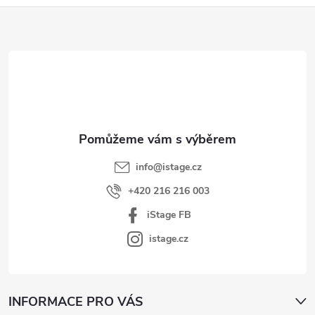
Z
á
p
a
t
í
info
@
istage.cz
+420 216 216 003
iStage FB
istage.cz
INFORMACE PRO VÁS