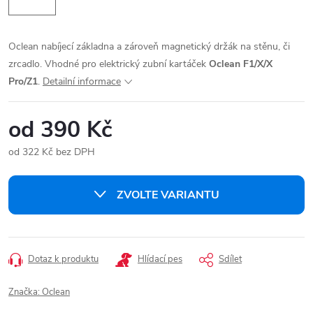
Oclean nabíjecí základna a zároveň magnetický držák na stěnu, či
zrcadlo. Vhodné pro elektrický zubní kartáček
Oclean F1/X/X
Pro/Z1
.
Detailní informace
od
390 Kč
od
322 Kč
bez DPH
Měrná
cena:
ZVOLTE VARIANTU
Dotaz k produktu
Hlídací pes
Sdílet
Značka:
Oclean