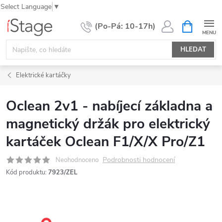
Select Language
▼
Přejít
NÁKUPNÍ
KOŠÍK
na
obsah
HLEDAT
Elektrické kartáčky
Oclean 2v1 - nabíjecí základna a
magnetický držák pro elektrický
kartáček Oclean F1/X/X Pro/Z1
Podrobnosti hodnocení
Neohodnoceno
Kód produktu:
7923/ZEL