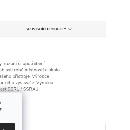
SOUVISEJÍCÍ PRODUKTY
, rozbití či opotřebení
oblasti rohů místností a okolo
ašeho přístroje. Výrobce
otického vysavače. Výměna
crest SSR1 / SSRA1.
h
upit
ím