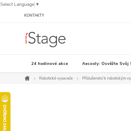
Select Language
▼
Přejít
KONTAKTY
na
obsah
24 hodinové akce
Aecooly: Osvěžte Svůj 
Robotické vysavače
Příslušenství k robotickým 
Domů