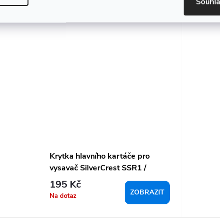
Souhl
Krytka hlavního kartáče pro
vysavač SilverCrest SSR1 /
SSRA1
195 Kč
ZOBRAZIT
Na dotaz