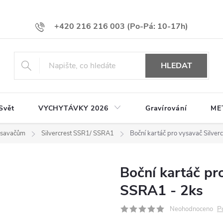
+420 216 216 003
HLEDAT
Svět
VYCHYTÁVKY 2026
Gravírování
ME
vysavačům
Silvercrest SSR1/ SSRA1
Boční kartáč pro vysavač Silver
Boční kartáč pr
SSRA1 - 2ks
P
Neohodnoceno