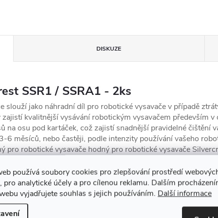
DISKUZE
crest SSR1 / SSRA1 - 2ks
slouží jako náhradní díl pro robotické vysavače v případě ztráty
 zajistí kvalitnější vysávání robotickým vysavačem především v 
 na osu pod kartáček, což zajistí snadnější pravidelné čištění v
3-6 měsíců, nebo častěji, podle intenzity používání vašeho rob
ý pro robotické vysavače hodný pro robotické vysavače
Silver
web používá soubory cookies pro zlepšování prostředí webovýc
omuto produktu doporučujeme ještě doko
, pro analytické účely a pro cílenou reklamu. Dalším procházen
webu vyjadřujete souhlas s jejich používáním.
Další informace
avení