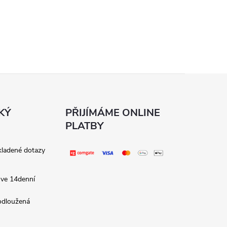
KÝ
PŘIJÍMÁME ONLINE
PLATBY
kladené dotazy
 ve 14denní
rodloužená