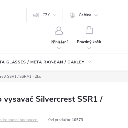
CZK
Čeština
NÁKUPNÍ
KOŠÍK
Prázdný košík
Přihlášení
TA GLASSES / META RAY-BAN / OAKLEY
Robotické
crest SSR1 / SSRA1 - 2ks
o vysavač Silvercrest SSR1 /
odrobnosti hodnocení
Kód produktu:
10573