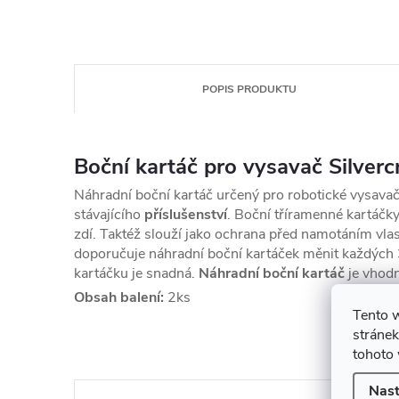
POPIS PRODUKTU
Boční kartáč pro vysavač Silver
Náhradní boční kartáč určený pro robotické vysavače 
stávajícího
příslušenství
. Boční tříramenné kartáčky
zdí.
Taktéž slouží jako ochrana před namotáním vlasů
doporučuje náhradní boční kartáček měnit každých 
kartáčku je snadná.
Náhradní boční kartáč
je vhodn
Obsah balení:
2ks
Tento 
K t
stránek
tohoto 
Nast